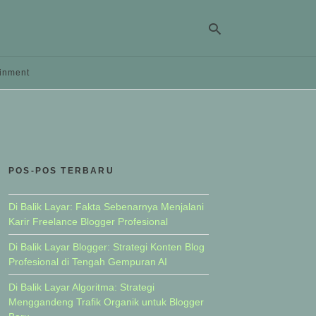
ainment
Ty
yo
se
qu
an
hit
POS-POS TERBARU
ent
Di Balik Layar: Fakta Sebenarnya Menjalani
Karir Freelance Blogger Profesional
Di Balik Layar Blogger: Strategi Konten Blog
Profesional di Tengah Gempuran AI
Di Balik Layar Algoritma: Strategi
Menggandeng Trafik Organik untuk Blogger