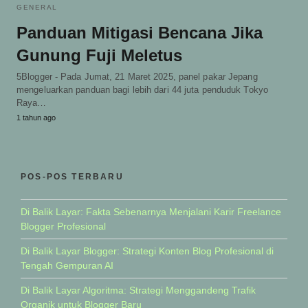
GENERAL
Panduan Mitigasi Bencana Jika
Gunung Fuji Meletus
5Blogger - Pada Jumat, 21 Maret 2025, panel pakar Jepang
mengeluarkan panduan bagi lebih dari 44 juta penduduk Tokyo
Raya…
1 tahun ago
POS-POS TERBARU
Di Balik Layar: Fakta Sebenarnya Menjalani Karir Freelance
Blogger Profesional
Di Balik Layar Blogger: Strategi Konten Blog Profesional di
Tengah Gempuran AI
Di Balik Layar Algoritma: Strategi Menggandeng Trafik
Organik untuk Blogger Baru