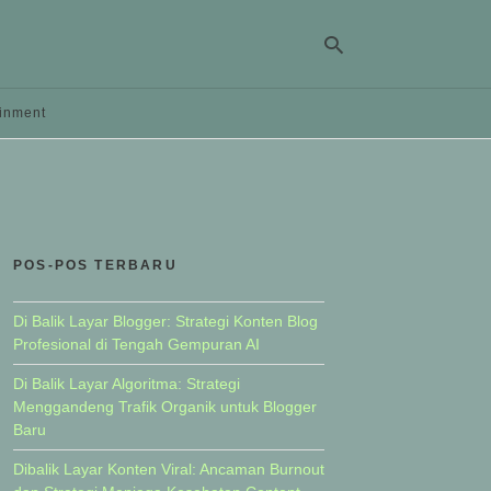
ainment
Ty
yo
se
qu
an
hit
POS-POS TERBARU
ent
Di Balik Layar Blogger: Strategi Konten Blog
Profesional di Tengah Gempuran AI
Di Balik Layar Algoritma: Strategi
Menggandeng Trafik Organik untuk Blogger
Baru
Dibalik Layar Konten Viral: Ancaman Burnout