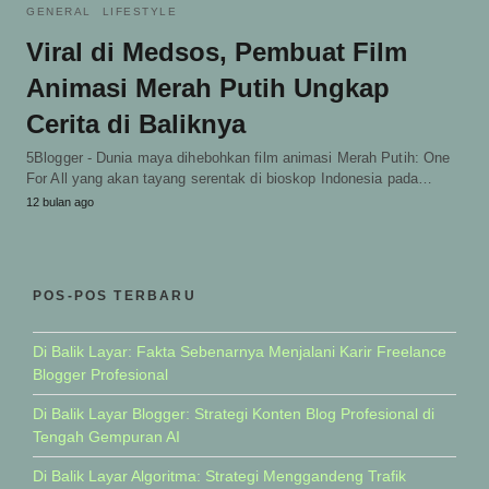
GENERAL
LIFESTYLE
Viral di Medsos, Pembuat Film
Animasi Merah Putih Ungkap
Cerita di Baliknya
5Blogger - Dunia maya dihebohkan film animasi Merah Putih: One
For All yang akan tayang serentak di bioskop Indonesia pada…
12 bulan ago
POS-POS TERBARU
Di Balik Layar: Fakta Sebenarnya Menjalani Karir Freelance
Blogger Profesional
Di Balik Layar Blogger: Strategi Konten Blog Profesional di
Tengah Gempuran AI
Di Balik Layar Algoritma: Strategi Menggandeng Trafik