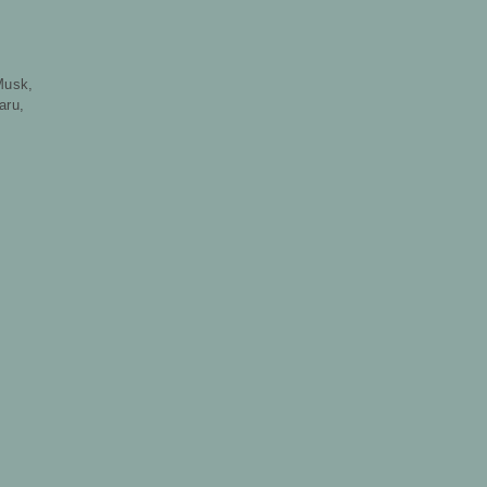
 Musk,
aru,