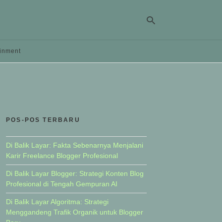
ainment
Ty
yo
se
qu
an
hit
POS-POS TERBARU
ent
Di Balik Layar: Fakta Sebenarnya Menjalani
Karir Freelance Blogger Profesional
Di Balik Layar Blogger: Strategi Konten Blog
Profesional di Tengah Gempuran AI
Di Balik Layar Algoritma: Strategi
Menggandeng Trafik Organik untuk Blogger