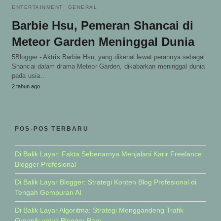
ENTERTAINMENT
GENERAL
Barbie Hsu, Pemeran Shancai di
Meteor Garden Meninggal Dunia
5Blogger - Aktris Barbie Hsu, yang dikenal lewat perannya sebagai
Shancai dalam drama Meteor Garden, dikabarkan meninggal dunia
pada usia…
2 tahun ago
POS-POS TERBARU
Di Balik Layar: Fakta Sebenarnya Menjalani Karir Freelance
Blogger Profesional
Di Balik Layar Blogger: Strategi Konten Blog Profesional di
Tengah Gempuran AI
Di Balik Layar Algoritma: Strategi Menggandeng Trafik
Organik untuk Blogger Baru