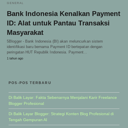
GENERAL
Bank Indonesia Kenalkan Payment
ID: Alat untuk Pantau Transaksi
Masyarakat
5Blogger - Bank Indonesia (BI) akan meluncurkan sistem
identifikasi baru bernama Payment ID bertepatan dengan
peringatan HUT Republik Indonesia. Payment…
1 tahun ago
POS-POS TERBARU
Di Balik Layar: Fakta Sebenarnya Menjalani Karir Freelance
Blogger Profesional
Di Balik Layar Blogger: Strategi Konten Blog Profesional di
Tengah Gempuran AI