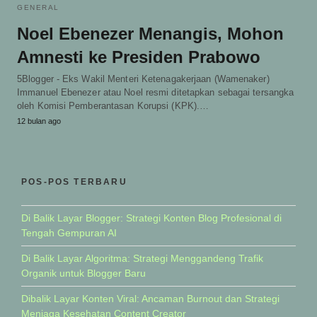
GENERAL
Noel Ebenezer Menangis, Mohon
Amnesti ke Presiden Prabowo
5Blogger - Eks Wakil Menteri Ketenagakerjaan (Wamenaker)
Immanuel Ebenezer atau Noel resmi ditetapkan sebagai tersangka
oleh Komisi Pemberantasan Korupsi (KPK).…
12 bulan ago
POS-POS TERBARU
Di Balik Layar Blogger: Strategi Konten Blog Profesional di
Tengah Gempuran AI
Di Balik Layar Algoritma: Strategi Menggandeng Trafik
Organik untuk Blogger Baru
Dibalik Layar Konten Viral: Ancaman Burnout dan Strategi
Menjaga Kesehatan Content Creator