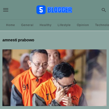
Home
General
Healthy
Lifestyle
Opinion
Technol
amnesti prabowo