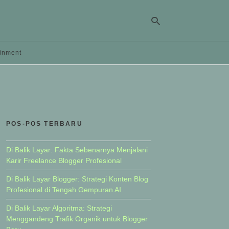
ainment
Ty
yo
se
qu
an
hit
POS-POS TERBARU
ent
Di Balik Layar: Fakta Sebenarnya Menjalani
Karir Freelance Blogger Profesional
Di Balik Layar Blogger: Strategi Konten Blog
Profesional di Tengah Gempuran AI
Di Balik Layar Algoritma: Strategi
Menggandeng Trafik Organik untuk Blogger