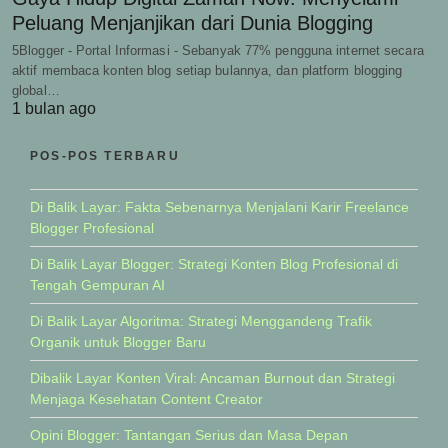
Peluang Menjanjikan dari Dunia Blogging
5Blogger - Portal Informasi - Sebanyak 77% pengguna internet secara
aktif membaca konten blog setiap bulannya, dan platform blogging
global…
1 bulan ago
POS-POS TERBARU
Di Balik Layar: Fakta Sebenarnya Menjalani Karir Freelance
Blogger Profesional
Di Balik Layar Blogger: Strategi Konten Blog Profesional di
Tengah Gempuran AI
Di Balik Layar Algoritma: Strategi Menggandeng Trafik
Organik untuk Blogger Baru
Dibalik Layar Konten Viral: Ancaman Burnout dan Strategi
Menjaga Kesehatan Content Creator
Opini Blogger: Tantangan Serius dan Masa Depan