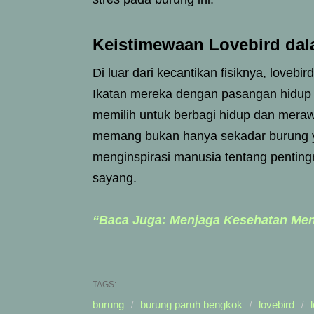
Keistimewaan Lovebird da
Di luar dari kecantikan fisiknya, lovebi
Ikatan mereka dengan pasangan hidup m
memilih untuk berbagi hidup dan mera
memang bukan hanya sekadar burung y
menginspirasi manusia tentang pentin
sayang.
“Baca Juga: Menjaga Kesehatan Ment
TAGS:
burung
burung paruh bengkok
lovebird