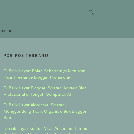
ainment
Ty
yo
POS-POS TERBARU
se
qu
an
hit
Di Balik Layar: Fakta Sebenarnya Menjalani
ent
Karir Freelance Blogger Profesional
Di Balik Layar Blogger: Strategi Konten Blog
Profesional di Tengah Gempuran AI
Di Balik Layar Algoritma: Strategi
Menggandeng Trafik Organik untuk Blogger
Baru
Dibalik Layar Konten Viral: Ancaman Burnout