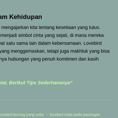
lam Kehidupan
rd mengajarkan kita tentang kesetiaan yang tulus.
enjadi simbol cinta yang sejati, di mana mereka
wat satu sama lain dalam kebersamaan. Lovebird
ang menggemaskan, tetapi juga makhluk yang bisa
gnya hubungan yang penuh komitmen dan kasih
al, Berikut Tips Sederhananya”
lovebird burung yang setia
lovebird setia pada pasangan