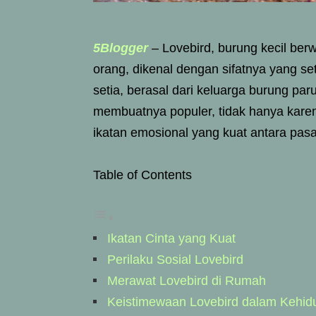
5Blogger
– Lovebird, burung kecil ber
orang, dikenal dengan sifatnya yang s
setia, berasal dari keluarga burung par
membuatnya populer, tidak hanya karen
ikatan emosional yang kuat antara pasa
Table of Contents
Ikatan Cinta yang Kuat
Perilaku Sosial Lovebird
Merawat Lovebird di Rumah
Keistimewaan Lovebird dalam Kehid