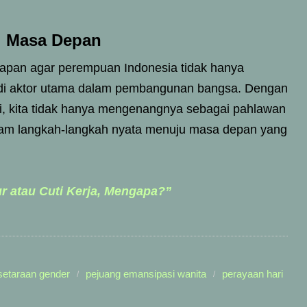
si Masa Depan
arapan agar perempuan Indonesia tidak hanya
jadi aktor utama dalam pembangunan bangsa. Dengan
ini, kita tidak hanya mengenangnya sebagai pahlawan
lam langkah-langkah nyata menuju masa depan yang
r atau Cuti Kerja, Mengapa?”
setaraan gender
pejuang emansipasi wanita
perayaan hari