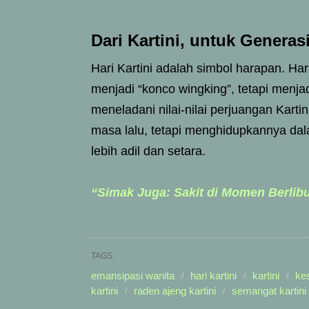
Dari Kartini, untuk Genera
Hari Kartini adalah simbol harapan. H
menjadi “konco wingking”, tetapi men
meneladani nilai-nilai perjuangan Kart
masa lalu, tetapi menghidupkannya da
lebih adil dan setara.
“Simak Juga: Sakit di Momen Berlibu
TAGS:
emansipasi wanita
hari kartini
kartini
ke
kartini
raden ajeng kartini
semangat kartini