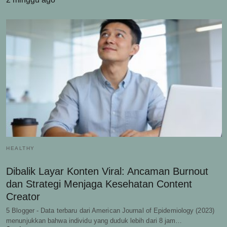
HEALTHY
Dibalik Layar Konten Viral: Ancaman Burnout
dan Strategi Menjaga Kesehatan Content
Creator
5 Blogger - Data terbaru dari American Journal of Epidemiology (2023)
menunjukkan bahwa individu yang duduk lebih dari 8 jam…